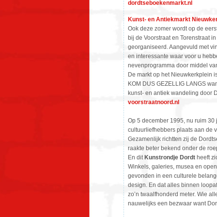
dordtseboekenmarkt.nl
Kunst- en Antiekmarkt Nieuwker
Ook deze zomer wordt op de eers
bij de Voorstraat en Torenstraat i
georganiseerd. Aangevuld met viny
en interessante waar voor u hebbe
nevenprogramma door middel van 
De markt op het Nieuwkerkplein is
KOM DUS GEZELLIG LANGS want de 
kunst- en antiek wandeling door D
voorstraatnoord.nl
Op 5 december 1995, nu ruim 30 
cultuurliefhebbers plaats aan de 
Gezamenlijk richtten zij de Dordt
raakte beter bekend onder de r
En dit
Kunstrondje Dordt
heeft zi
Winkels, galeries, musea en ope
gevonden in een culturele belange
design. En dat alles binnen loopa
zo’n twaalfhonderd meter. Wie alle
nauwelijks een bezwaar want Dor