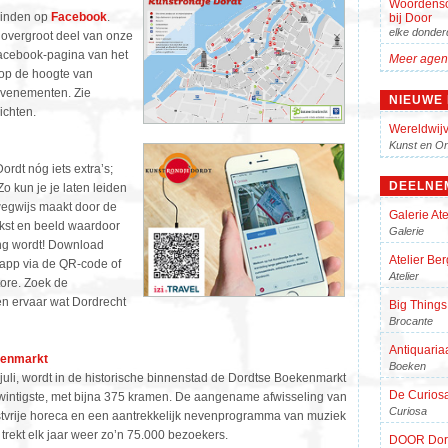
Woordens
vinden op
Facebook
.
bij Door
elke donder
overgroot deel van onze
Facebook-pagina van het
Meer agen
u op de hoogte van
evenementen. Zie
NIEUWE
ichten.
Wereldwijv
Kunst en On
rdt nóg iets extra’s;
DEELNE
o kun je je laten leiden
wegwijs maakt door de
Galerie Ate
ekst en beeld waardoor
Galerie
ng wordt! Download
Atelier Be
 app via de QR-code of
Atelier
tore. Zoek de
n ervaar wat Dordrecht
Big Things
Brocante
Antiquaria
kenmarkt
Boeken
 juli, wordt in de historische binnenstad de Dordtse Boekenmarkt
De Curios
wintigste, met bijna 375 kramen. De aangename afwisseling van
Curiosa
tvrije horeca en een aantrekkelijk nevenprogramma van muziek
r trekt elk jaar weer zo’n 75.000 bezoekers.
DOOR Dor