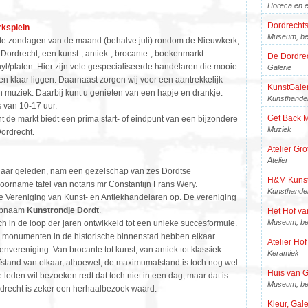
Horeca en e
Dordrecht
ksplein
Museum, be
te zondagen van de maand (behalve juli) rondom de Nieuwkerk,
n Dordrecht, een kunst-, antiek-, brocante-, boekenmarkt
De Dordre
l/platen. Hier zijn vele gespecialiseerde handelaren die mooie
Galerie
n klaar liggen. Daarnaast zorgen wij voor een aantrekkelijk
KunstGaler
muziek. Daarbij kunt u genieten van een hapje en drankje.
Kunsthande
 van 10-17 uur.
Get Back 
markt biedt een prima start- of eindpunt van een bijzondere
Muziek
ordrecht.
Atelier Gro
Atelier
jaar geleden, nam een gezelschap van zes Dordtse
H&M Kunstw
voorname tafel van notaris mr Constantijn Frans Wery.
Kunsthande
se Vereniging van Kunst- en Antiekhandelaren op. De vereniging
oepnaam
Kunstrondje Dordt
.
Het Hof v
Museum, be
ch in de loop der jaren ontwikkeld tot een unieke succesformule.
n monumenten in de historische binnenstad hebben elkaar
Atelier Hof
nvereniging. Van brocante tot kunst, van antiek tot klassiek
Keramiek
fstand van elkaar, alhoewel, de maximumafstand is toch nog wel
Huis van G
 leden wil bezoeken redt dat toch niet in een dag, maar dat is
Museum, be
drecht is zeker een herhaalbezoek waard.
Kleur, Gale