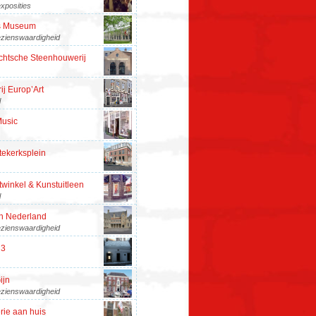
xposities
s Museum
zienswaardigheid
chtsche Steenhouwerij
ij Europ’Art
l
Music
tekerksplein
inkel & Kunstuitleen
l
an Nederland
zienswaardigheid
 3
ijn
zienswaardigheid
rie aan huis