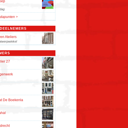
oep
dag
dapunten >
 DEELNEMERS
en Ateliers
twerpwinkel
MERS
lier 27
rgenwerk
at De Boekenla
ahal
drecht