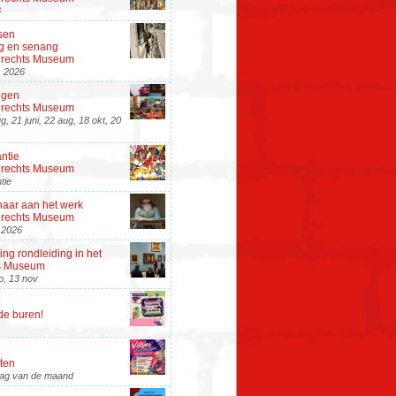
6
sen
 en senang
rdrechts Museum
s 2026
ngen
rdrechts Museum
g, 21 juni, 22 aug, 18 okt, 20
ntie
rdrechts Museum
tie
aar aan het werk
rdrechts Museum
i 2026
ng rondleiding in het
s Museum
ep, 13 nov
de buren!
hten
jdag van de maand