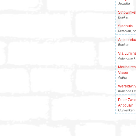
Juwelier
Stripwinkel
Boeken
Stadhuis
Museum, be
Antiquariaa
Boeken
Via Lumin
Autonome k
Meubelrest
Visser
Antiek
Wereldwijv
Kunst en On
Peter Zwa
Antiquair
Uurwerken