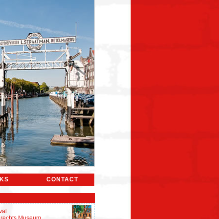
NKS
CONTACT
val
rdrechts Museum