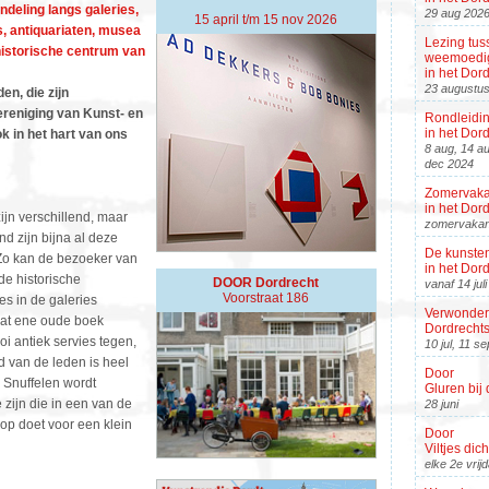
deling langs galeries,
29 aug 202
15 april t/m 15 nov 2026
s, antiquariaten, musea
Lezing tus
istorische centrum van
weemoedig
in het Do
23 augustu
en, die zijn
reniging van Kunst- en
Rondleidi
in het Do
k in het hart van ons
8 aug, 14 au
dec 2024
Zomervaka
in het Do
jn verschillend, maar
zomervakan
d zijn bijna al deze
De kunsten
Zo kan de bezoeker van
in het Do
de historische
DOOR Dordrecht
vanaf 14 jul
Voorstraat 186
s in de galeries
Verwonderi
dat ene oude boek
Dordrecht
i antiek servies tegen,
10 jul, 11 s
 van de leden is heel
Door
. Snuffelen wordt
Gluren bij 
 zijn die in een van de
28 juni
p doet voor een klein
Door
Viltjes dic
elke 2e vri