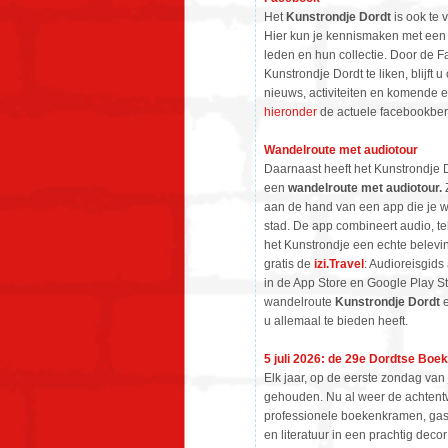
Het
Kunstrondje Dordt
is ook te 
Hier kun je kennismaken met een 
leden en hun collectie. Door de 
Kunstrondje Dordt te liken, blijft 
nieuws, activiteiten en komende 
hieronder
de actuele facebookber
Wandelroute met audiotour
Daarnaast heeft het Kunstrondje Do
een
wandelroute met audiotour.
Z
aan de hand van een app die je 
stad. De app combineert audio, t
het Kunstrondje een echte belevi
gratis de
izi.Travel
: Audioreisgids
in de App Store en Google Play S
wandelroute
Kunstrondje Dordt
e
u allemaal te bieden heeft.
5 juli 2026: de 29e Dordtse Boe
Elk jaar, op de eerste zondag van
gehouden. Nu al weer de achtent
professionele boekenkramen, gas
en literatuur in een prachtig deco