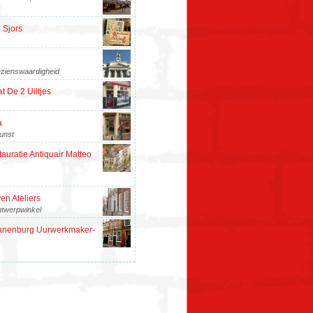
 Sjors
zienswaardigheid
t De 2 Uiltjes
a
unst
auratie Antiquair Matteo
en Ateliers
twerpwinkel
anenburg Uurwerkmaker-