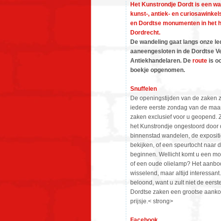
Het Kunstrondje Dordt is een wan
kunst-, antiek- en curiosawinkel
en Dordtse monumenten in het h
Dordrecht.
De wandeling gaat langs onze led
aaneengesloten in de Dordtse Ve
Antiekhandelaren. De
route
is oo
boekje opgenomen.
Snuffelen
De openingstijden van de zaken zi
iedere eerste zondag van de maan
zaken exclusief voor u geopend. 
het Kunstrondje ongestoord door 
binnenstad wandelen, de expositie
bekijken, of een speurtocht naar 
beginnen. Wellicht komt u een moo
of een oude olielamp? Het aanbod
wisselend, maar altijd interessant
beloond, want u zult niet de eerste
Dordtse zaken een grootse aankoo
prijsje.< strong>
Facebook