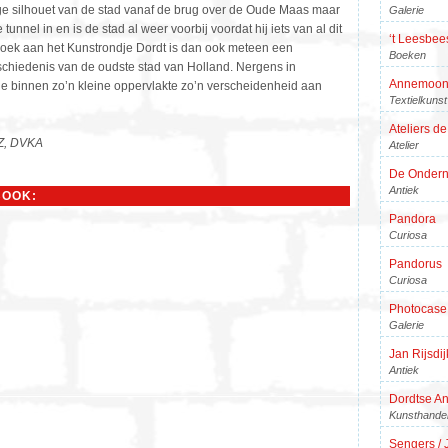
ige silhouet van de stad vanaf de brug over de Oude Maas maar
Galerie
tunnel in en is de stad al weer voorbij voordat hij iets van al dit
‘t Leesbee
oek aan het Kunstrondje Dordt is dan ook meteen een
Boeken
schiedenis van de oudste stad van Holland. Nergens in
Annemoon
je binnen zo’n kleine oppervlakte zo’n verscheidenheid aan
Textielkunst
Ateliers d
Z, DVKA
Atelier
De Onderne
Antiek
BOOK:
Pandora
Curiosa
Pandorus
Curiosa
Photocase
Galerie
Jan Rijsdij
Antiek
Dordtse An
Kunsthande
Sengers / 