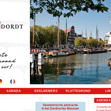
AGENDA
DEELNEMERS
PLATTEGROND
LI
AGENDA
Geometrische abstractie
Zomerfesti
in het Dordrechts Museum
in het Do