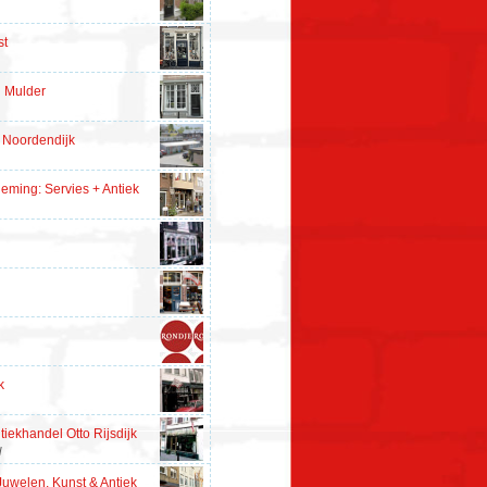
st
 Mulder
e Noordendijk
ming: Servies + Antiek
k
tiekhandel Otto Rijsdijk
l
Juwelen, Kunst & Antiek