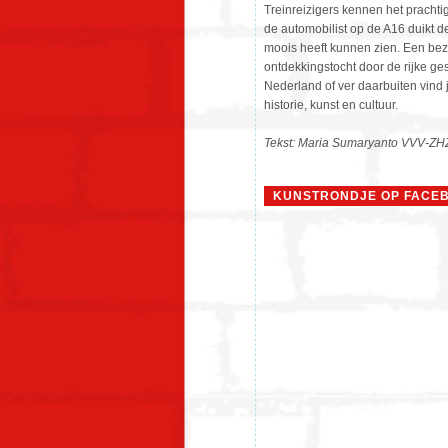
Treinreizigers kennen het pracht
de automobilist op de A16 duikt de 
moois heeft kunnen zien. Een bez
ontdekkingstocht door de rijke ge
Nederland of ver daarbuiten vind 
historie, kunst en cultuur.
Tekst: Maria Sumaryanto VVV-ZH
KUNSTRONDJE OP FACE