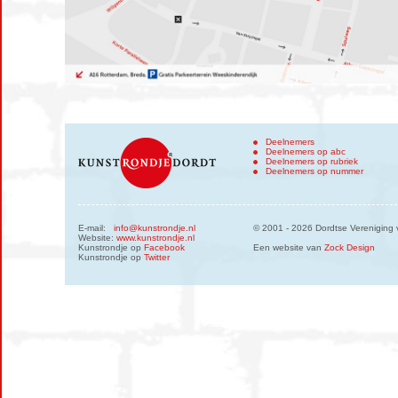
Deelnemers
Deelnemers op abc
Deelnemers op rubriek
Deelnemers op nummer
E-mail:
info@kunstrondje.nl
© 2001 - 2026 Dordtse Vereniging 
Website:
www.kunstrondje.nl
Kunstrondje op
Facebook
Een website van
Zock Design
Kunstrondje op
Twitter